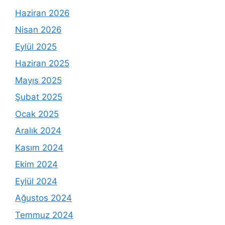
Haziran 2026
Nisan 2026
Eylül 2025
Haziran 2025
Mayıs 2025
Şubat 2025
Ocak 2025
Aralık 2024
Kasım 2024
Ekim 2024
Eylül 2024
Ağustos 2024
Temmuz 2024