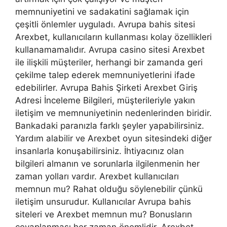
memnuniyetini ve sadakatini sağlamak için
çeşitli önlemler uyguladı. Avrupa bahis sitesi
Arexbet, kullanıcıların kullanması kolay özellikleri
kullanamamalıdır. Avrupa casino sitesi Arexbet
ile ilişkili müşteriler, herhangi bir zamanda geri
çekilme talep ederek memnuniyetlerini ifade
edebilirler. Avrupa Bahis Şirketi Arexbet Giriş
Adresi İnceleme Bilgileri, müşterileriyle yakın
iletişim ve memnuniyetinin nedenlerinden biridir.
Bankadaki paranızla farklı şeyler yapabilirsiniz.
Yardım alabilir ve Arexbet oyun sitesindeki diğer
insanlarla konuşabilirsiniz. İhtiyacınız olan
bilgileri almanın ve sorunlarla ilgilenmenin her
zaman yolları vardır. Arexbet kullanıcıları
memnun mu? Rahat olduğu söylenebilir çünkü
iletişim unsurudur. Kullanıcılar Avrupa bahis
siteleri ve Arexbet memnun mu? Bonusların