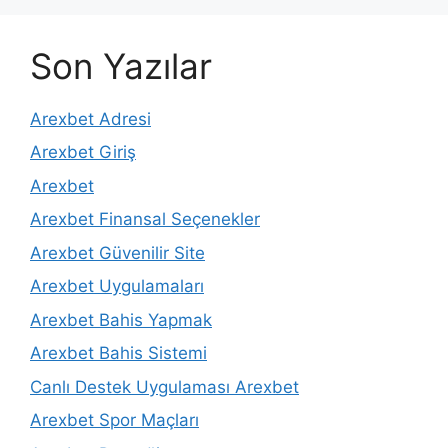
Son Yazılar
Arexbet Adresi
Arexbet Giriş
Arexbet
Arexbet Finansal Seçenekler
Arexbet Güvenilir Site
Arexbet Uygulamaları
Arexbet Bahis Yapmak
Arexbet Bahis Sistemi
Canlı Destek Uygulaması Arexbet
Arexbet Spor Maçları