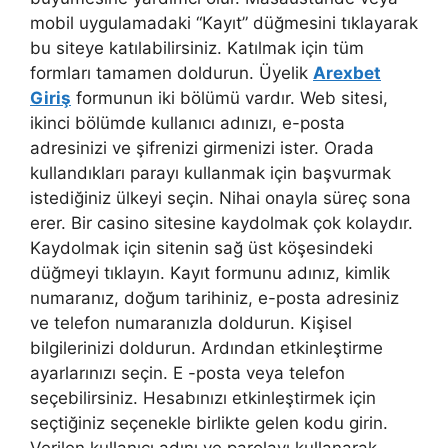
mobil uygulamadaki “Kayıt” düğmesini tıklayarak
bu siteye katılabilirsiniz. Katılmak için tüm
formları tamamen doldurun. Üyelik
Arexbet
Giriş
formunun iki bölümü vardır. Web sitesi,
ikinci bölümde kullanıcı adınızı, e-posta
adresinizi ve şifrenizi girmenizi ister. Orada
kullandıkları parayı kullanmak için başvurmak
istediğiniz ülkeyi seçin. Nihai onayla süreç sona
erer. Bir casino sitesine kaydolmak çok kolaydır.
Kaydolmak için sitenin sağ üst köşesindeki
düğmeyi tıklayın. Kayıt formunu adınız, kimlik
numaranız, doğum tarihiniz, e-posta adresiniz
ve telefon numaranızla doldurun. Kişisel
bilgilerinizi doldurun. Ardından etkinleştirme
ayarlarınızı seçin. E -posta veya telefon
seçebilirsiniz. Hesabınızı etkinleştirmek için
seçtiğiniz seçenekle birlikte gelen kodu girin.
Verilen kullanıcı adını ve parolayı kullanarak