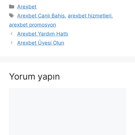
Kategoriler
Arexbet
Etiketler
Arexbet Canlı Bahis
,
arexbet hizmetleri
,
arexbet promosyon
Arexbet Yardım Hattı
Arexbet Üyesi Olun
Yorum yapın
Yorum