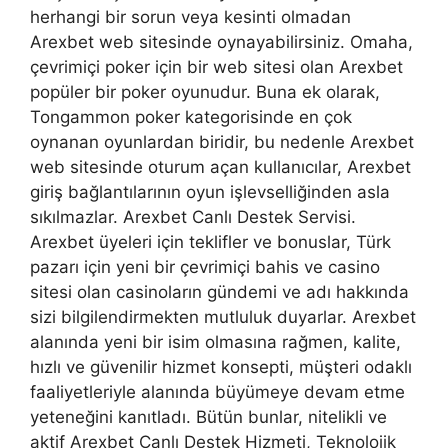
herhangi bir sorun veya kesinti olmadan
Arexbet web sitesinde oynayabilirsiniz. Omaha,
çevrimiçi poker için bir web sitesi olan Arexbet
popüler bir poker oyunudur. Buna ek olarak,
Tongammon poker kategorisinde en çok
oynanan oyunlardan biridir, bu nedenle Arexbet
web sitesinde oturum açan kullanıcılar, Arexbet
giriş bağlantılarının oyun işlevselliğinden asla
sıkılmazlar. Arexbet Canlı Destek Servisi.
Arexbet üyeleri için teklifler ve bonuslar, Türk
pazarı için yeni bir çevrimiçi bahis ve casino
sitesi olan casinoların gündemi ve adı hakkında
sizi bilgilendirmekten mutluluk duyarlar. Arexbet
alanında yeni bir isim olmasına rağmen, kalite,
hızlı ve güvenilir hizmet konsepti, müşteri odaklı
faaliyetleriyle alanında büyümeye devam etme
yeteneğini kanıtladı. Bütün bunlar, nitelikli ve
aktif Arexbet Canlı Destek Hizmeti, Teknolojik