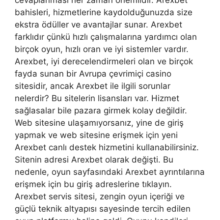
cevaplanması her zaman önemlidir. Arexbet
bahisleri, hizmetlerine kaydolduğunuzda size
ekstra ödüller ve avantajlar sunar. Arexbet
farklıdır çünkü hızlı çalışmalarına yardımcı olan
birçok oyun, hızlı oran ve iyi sistemler vardır.
Arexbet, iyi derecelendirmeleri olan ve birçok
fayda sunan bir Avrupa çevrimiçi casino
sitesidir, ancak Arexbet ile ilgili sorunlar
nelerdir? Bu sitelerin lisansları var. Hizmet
sağlasalar bile pazara girmek kolay değildir.
Web sitesine ulaşamıyorsanız, yine de giriş
yapmak ve web sitesine erişmek için yeni
Arexbet canlı destek hizmetini kullanabilirsiniz.
Sitenin adresi Arexbet olarak değişti. Bu
nedenle, oyun sayfasındaki Arexbet ayrıntılarına
erişmek için bu giriş adreslerine tıklayın.
Arexbet servis sitesi, zengin oyun içeriği ve
güçlü teknik altyapısı sayesinde tercih edilen