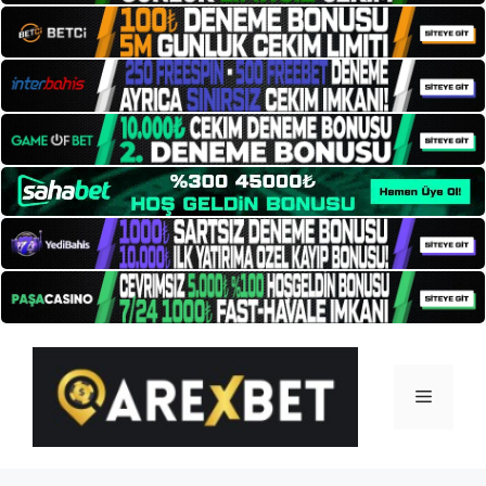
İçeriğe
atla
Menü