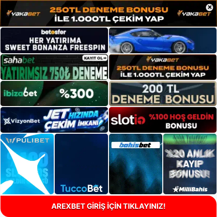
×
AREXBET GİRİŞ İÇİN TIKLAYINIZ!