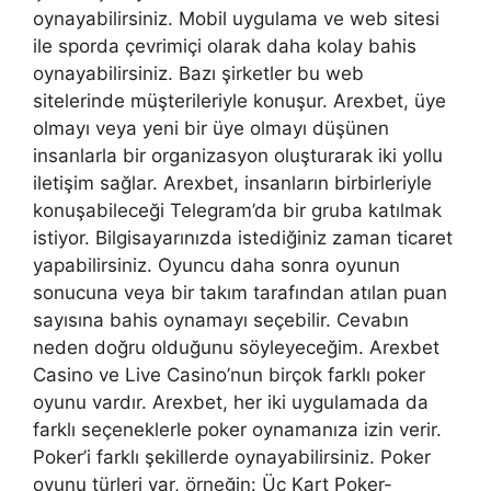
oynayabilirsiniz. Mobil uygulama ve web sitesi
ile sporda çevrimiçi olarak daha kolay bahis
oynayabilirsiniz. Bazı şirketler bu web
sitelerinde müşterileriyle konuşur. Arexbet, üye
olmayı veya yeni bir üye olmayı düşünen
insanlarla bir organizasyon oluşturarak iki yollu
iletişim sağlar. Arexbet, insanların birbirleriyle
konuşabileceği Telegram’da bir gruba katılmak
istiyor. Bilgisayarınızda istediğiniz zaman ticaret
yapabilirsiniz. Oyuncu daha sonra oyunun
sonucuna veya bir takım tarafından atılan puan
sayısına bahis oynamayı seçebilir. Cevabın
neden doğru olduğunu söyleyeceğim. Arexbet
Casino ve Live Casino’nun birçok farklı poker
oyunu vardır. Arexbet, her iki uygulamada da
farklı seçeneklerle poker oynamanıza izin verir.
Poker’i farklı şekillerde oynayabilirsiniz. Poker
oyunu türleri var, örneğin: Üç Kart Poker-