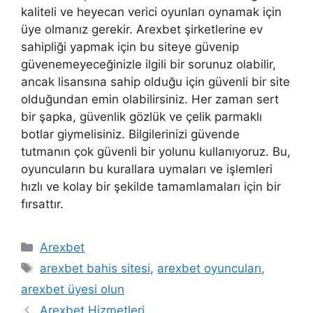
kaliteli ve heyecan verici oyunları oynamak için
üye olmanız gerekir. Arexbet şirketlerine ev
sahipliği yapmak için bu siteye güvenip
güvenemeyeceğinizle ilgili bir sorunuz olabilir,
ancak lisansına sahip olduğu için güvenli bir site
olduğundan emin olabilirsiniz. Her zaman sert
bir şapka, güvenlik gözlük ve çelik parmaklı
botlar giymelisiniz. Bilgilerinizi güvende
tutmanın çok güvenli bir yolunu kullanıyoruz. Bu,
oyuncuların bu kurallara uymaları ve işlemleri
hızlı ve kolay bir şekilde tamamlamaları için bir
fırsattır.
Kategoriler
Arexbet
Etiketler
arexbet bahis sitesi
,
arexbet oyuncuları
,
arexbet üyesi olun
Arexbet Hizmetleri