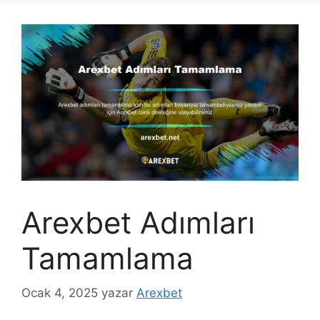
Arexbet Adımları
Tamamlama
Ocak 4, 2025
yazar
Arexbet