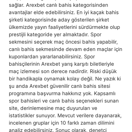
sağlar. Arexbet canlı bahis kategorisinden
avantajlar elde edebilirsiniz. En iyi kaçak bahis
şirketi kategorisinde aday gösterilen şirket
ülkemizde yayın faaliyetlerini sürdürmekte olup
prestijli kategoride yer almaktadır. Spor
sekmesini seçerek maç öncesi bahis yapabilir,
canlı bahis sekmesinde devam eden maçlar için
kuponlardan yararlanabilirsiniz. Spor
bahisçilerinin Arexbet yarış karşıtı biletleriyle
maç izlemesi son derece nadirdir. Riski düşük
bir handikapla oynamak kolay değil. Ne yazık ki
şu anda Arexbet güvenilir canlı bahis sitesi
programına başvurma hakkınız yok. Kapsamlı
spor bahisleri ve canlı bahis seçenekleri sunan
site, derinlemesine maç duyuruları ve
istatistikler sunuyor. Mevcut verilere dayanarak,
incelenen gruplar için 10 farklı zaman dilimini
analiz edebilirsiniz. Sonuç olarak, denetçi