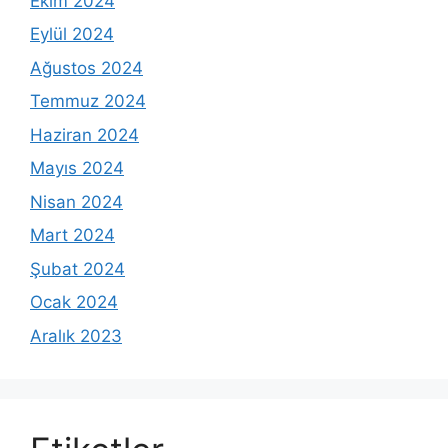
Ekim 2024
Eylül 2024
Ağustos 2024
Temmuz 2024
Haziran 2024
Mayıs 2024
Nisan 2024
Mart 2024
Şubat 2024
Ocak 2024
Aralık 2023