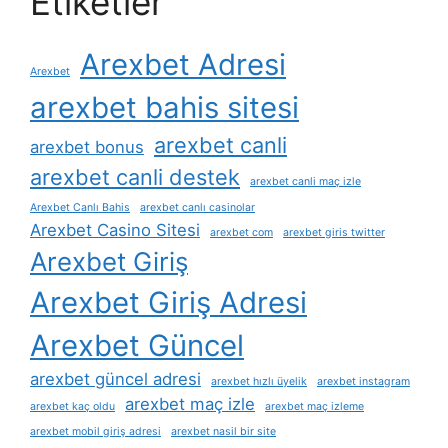
Etiketler
Arexbet Adresi
Arexbet
arexbet bahis sitesi
arexbet canli
arexbet bonus
arexbet canli destek
arexbet canli maç izle
Arexbet Canlı Bahis
arexbet canlı casinolar
Arexbet Casino Sitesi
arexbet com
arexbet giris twitter
Arexbet Giriş
Arexbet Giriş Adresi
Arexbet Güncel
arexbet güncel adresi
arexbet hızlı üyelik
arexbet instagram
arexbet maç izle
arexbet kaç oldu
arexbet maç izleme
arexbet mobil giriş adresi
arexbet nasil bir site