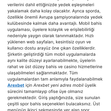
verilerini dahil ettiğinizde yedek eşleşmeleri
yakalamak daha kolay olacaktır. Ayrıca sporda,
özellikle önemli Avrupa şampiyonalarında yedek
kulübesinde kalmak daha avantajlı. Mobil bahis
uygulaması, üyelere kolaylık ve erişilebilirliği
nedeniyle yaygın olarak tanınmaktadır. Hızlı
yüklenen web sayfaları, kesintisiz oyun ve
kullanıcı dostu arayüz öne çıkan özelliklerdir.
Şirketin geliştirdiği tüm mobil uygulamalarda
aynı kalite düzeyi ayarlanabilmekte, üyelerin
rahat ve üst düzey bahis ve casino hizmetlerine
ulaşabilmeleri sağlanmaktadır. Tüm
uygulamalardan tam anlamıyla faydalanabilmek
Arexbet
için
Arexbet yeni adres mobil
üyelik
sürecini tamamlayıp ofise üye olmanız
gerekmektedir. Giriş yaptığınızda, size sunulan
çeşitli spor bahis seçenekleri bulacaksınız. Üst
menünün ikinci sekmesinde yer alan spor