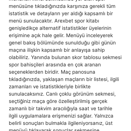
menüsüne tıkladığınızda karşınıza gerekli tüm
istatistik ve detayların yer aldığı kapsamlı bir
menü sunulacaktır. Arexbet spor kitabı
genişledikçe alternatif istatistikler üyelerinin
erişimine açık hale gelir. Menüyü inceleyerek
genel bakış bölümünde sunulduğu gibi günün
maçına ilişkin kapsamlı bir anlayışa sahip
olabiliriz. Yanında bulunan skor tablosu sekmesi
spor bahisçileri arasında en çok aranan
seçeneklerden biridir. Maç panosuna
tıkladığınızda, yaklaşan maçların bir listesi, ilgili
zamanları ve istatistikleriyle birlikte
sunulacaksınız. Canlı çoklu görünüm sekmesi,
seçtiğiniz maça göre özelleştirilmiş gerçek
zamanlı bir takvim aracılığıyla saat ve tarihle
ilgili uygulamalara erişmenizi sağlar. Yalnızca
belirli sonuçları bulmakla ilgileniyorsanız, üst
menüyü tıklayarak sonuçlar sekmesine