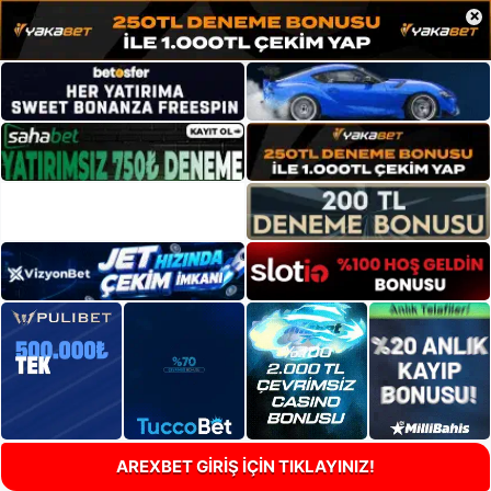
×
AREXBET GİRİŞ İÇİN TIKLAYINIZ!