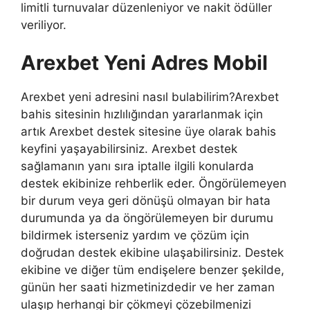
limitli turnuvalar düzenleniyor ve nakit ödüller
veriliyor.
Arexbet Yeni Adres Mobil
Arexbet yeni adresini nasıl bulabilirim?Arexbet
bahis sitesinin hızlılığından yararlanmak için
artık Arexbet destek sitesine üye olarak bahis
keyfini yaşayabilirsiniz. Arexbet destek
sağlamanın yanı sıra iptalle ilgili konularda
destek ekibinize rehberlik eder. Öngörülemeyen
bir durum veya geri dönüşü olmayan bir hata
durumunda ya da öngörülemeyen bir durumu
bildirmek isterseniz yardım ve çözüm için
doğrudan destek ekibine ulaşabilirsiniz. Destek
ekibine ve diğer tüm endişelere benzer şekilde,
günün her saati hizmetinizdedir ve her zaman
ulaşıp herhangi bir çökmeyi çözebilmenizi