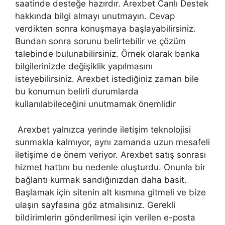
saatinde desteğe hazırdır. Arexbet Canlı Destek
hakkında bilgi almayı unutmayın. Cevap
verdikten sonra konuşmaya başlayabilirsiniz.
Bundan sonra sorunu belirtebilir ve çözüm
talebinde bulunabilirsiniz. Örnek olarak banka
bilgilerinizde değişiklik yapılmasını
isteyebilirsiniz. Arexbet istediğiniz zaman bile
bu konumun belirli durumlarda
kullanılabileceğini unutmamak önemlidir
Arexbet yalnızca yerinde iletişim teknolojisi
sunmakla kalmıyor, aynı zamanda uzun mesafeli
iletişime de önem veriyor. Arexbet satış sonrası
hizmet hattını bu nedenle oluşturdu. Onunla bir
bağlantı kurmak sandığınızdan daha basit.
Başlamak için sitenin alt kısmına gitmeli ve bize
ulaşın sayfasına göz atmalısınız. Gerekli
bildirimlerin gönderilmesi için verilen e-posta