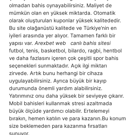
olmadan bahis oynayabilirsiniz. Maliyet de
mümkün olan en yüksek miktarda. Otomatik
olarak oluşturulan kuponlar yüksek kalitededir.
Bu site olağanüstü kalitede ve Türkiye’nin en
iyileri arasında yer alıyor. Tamamen farklı bir
yapısı var.
Arexbet web canlı bahis sitesi
futbol, ​​tenis, basketbol, ​​bilardo, ragbi, hentbol
ve daha fazlasını içeren çok çeşitli spor bahis
seçenekleri sunmaktadır. Açık ilgi miktarı
zirvede. Artık bunu herhangi bir cihaza
uygulayabilirsiniz. Ayrıca büyük bir kayıp
durumunda önemli yardım alabilirsiniz.
Yatırımınız onu daha yüksek bir seviyeye çıkarır.
Mobil bahisleri kullanmak stresi azaltmada
büyük ölçüde yardımcı olabilir. Ertelemeyi
bırakın, hemen katılın ve para kazanın.Bu konum
size beklemeden para kazanma fırsatları
sunuyor.