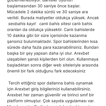
gözlemlenebiliyor. Bahisler oyunun
başlamasından 30 saniye önce başlar.
Mücadele 2 dakika sürdü ve 30 saniye ara
verildi. Burada maliyetler oldukça yüksek. Ancak
seobahis kayıt canlı bahis sitesi
canlı bahis
oranları da oldukça yüksektir. Canlı bahislerde
10 dakika gibi bir süre içerisinde kazanma
şansınız bulunmaktadır. Spor bahislerinden kısa
sürede daha fazla para kazanabilirsiniz. Bundan
başka bir şey yapsan daha iyi olur. Arexbet
ulaşabilen şanslı kişilerden biri olun. Kullanmaya
başladıktan sonra diğer web siteleriyle arasında
önemli bir fark olduğunu fark edeceksiniz
Tercih ettiğiniz spor dallarına bahis oynamak
için Arexbet giriş bilgilerinizi kullanabilirsiniz.
Arexbet her zaman güvenilir ve birinci sınıf bir
platform olmuştur. Çok sayıda uygulaması var.