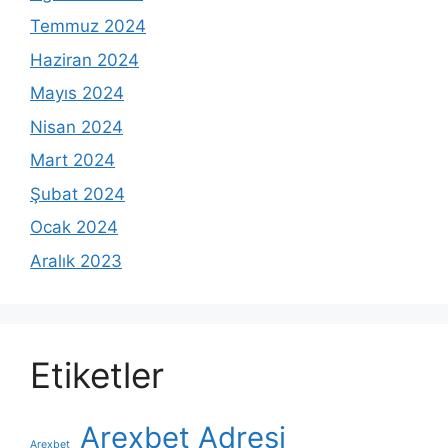
Temmuz 2024
Haziran 2024
Mayıs 2024
Nisan 2024
Mart 2024
Şubat 2024
Ocak 2024
Aralık 2023
Etiketler
Arexbet Adresi
Arexbet