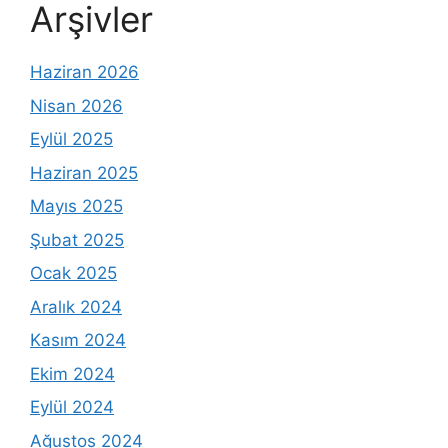
Arşivler
Haziran 2026
Nisan 2026
Eylül 2025
Haziran 2025
Mayıs 2025
Şubat 2025
Ocak 2025
Aralık 2024
Kasım 2024
Ekim 2024
Eylül 2024
Ağustos 2024