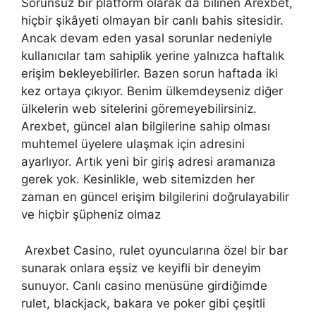
Sorunsuz bir platform olarak da bilinen Arexbet,
hiçbir şikâyeti olmayan bir canlı bahis sitesidir.
Ancak devam eden yasal sorunlar nedeniyle
kullanıcılar tam sahiplik yerine yalnızca haftalık
erişim bekleyebilirler. Bazen sorun haftada iki
kez ortaya çıkıyor. Benim ülkemdeyseniz diğer
ülkelerin web sitelerini göremeyebilirsiniz.
Arexbet, güncel alan bilgilerine sahip olması
muhtemel üyelere ulaşmak için adresini
ayarlıyor. Artık yeni bir giriş adresi aramanıza
gerek yok. Kesinlikle, web sitemizden her
zaman en güncel erişim bilgilerini doğrulayabilir
ve hiçbir şüpheniz olmaz
Arexbet Casino, rulet oyuncularına özel bir bar
sunarak onlara eşsiz ve keyifli bir deneyim
sunuyor. Canlı casino menüsüne girdiğimde
rulet, blackjack, bakara ve poker gibi çeşitli