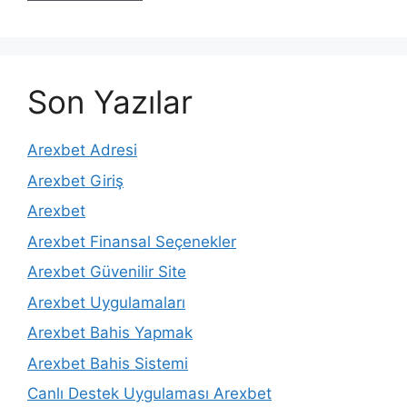
Son Yazılar
Arexbet Adresi
Arexbet Giriş
Arexbet
Arexbet Finansal Seçenekler
Arexbet Güvenilir Site
Arexbet Uygulamaları
Arexbet Bahis Yapmak
Arexbet Bahis Sistemi
Canlı Destek Uygulaması Arexbet