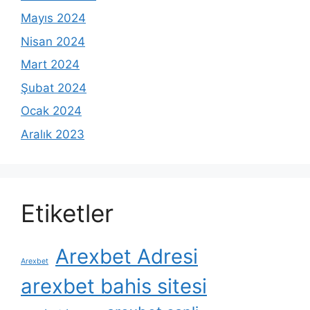
Mayıs 2024
Nisan 2024
Mart 2024
Şubat 2024
Ocak 2024
Aralık 2023
Etiketler
Arexbet Adresi
Arexbet
arexbet bahis sitesi