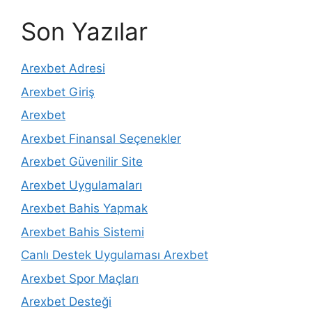
Son Yazılar
Arexbet Adresi
Arexbet Giriş
Arexbet
Arexbet Finansal Seçenekler
Arexbet Güvenilir Site
Arexbet Uygulamaları
Arexbet Bahis Yapmak
Arexbet Bahis Sistemi
Canlı Destek Uygulaması Arexbet
Arexbet Spor Maçları
Arexbet Desteği