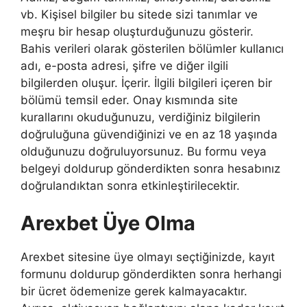
vb. Kişisel bilgiler bu sitede sizi tanımlar ve
meşru bir hesap oluşturduğunuzu gösterir.
Bahis verileri olarak gösterilen bölümler kullanıcı
adı, e-posta adresi, şifre ve diğer ilgili
bilgilerden oluşur. İçerir. İlgili bilgileri içeren bir
bölümü temsil eder. Onay kısmında site
kurallarını okuduğunuzu, verdiğiniz bilgilerin
doğruluğuna güvendiğinizi ve en az 18 yaşında
olduğunuzu doğruluyorsunuz. Bu formu veya
belgeyi doldurup gönderdikten sonra hesabınız
doğrulandıktan sonra etkinleştirilecektir.
Arexbet Üye Olma
Arexbet sitesine üye olmayı seçtiğinizde, kayıt
formunu doldurup gönderdikten sonra herhangi
bir ücret ödemenize gerek kalmayacaktır.