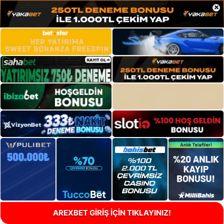
×
AREXBET GİRİŞ İÇİN TIKLAYINIZ!