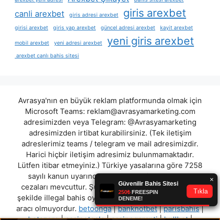
giris arexbet
canli arexbet
giris adresi arexbet
girisi arexbet
giris yap arexbet
güncel adresi arexbet
kayit arexbet
yeni giris arexbet
mobil arexbet
yeni adresi arexbet
arexbet canlı bahis sitesi
Avrasya'nın en büyük reklam platformunda olmak için
Microsoft Teams:
reklam@avrasyamarketing.com
adresimizden veya Telegram: @Avrasyamarketing
adresimizden irtibat kurabilirsiniz. (Tek iletişim
adreslerimiz teams / telegram ve mail adresimizdir.
Harici hiçbir iletişim adresimiz bulunmamaktadır.
Lütfen itibar etmeyiniz.) Türkiye yasalarına göre 7258
sayılı kanun uyarınca yasa dışı bahis oynamanın
cezaları mevcuttur. Şu an bulunduğunuz site hiç bir
şekilde illegal bahis oyunları oynatmıyor ve oynamaya
aracı olmuyordur.
betoonga
|
banknotbet
|
parisbahis
|
betszero
|
casinotesla
|
casinogaranti
|
hullbet
|