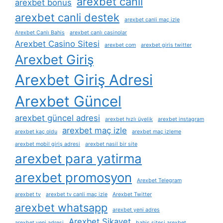
arexbet canli
arexbet bonus
arexbet canli destek
arexbet canli maç izle
Arexbet Canlı Bahis
arexbet canlı casinolar
Arexbet Casino Sitesi
arexbet com
arexbet giris twitter
Arexbet Giriş
Arexbet Giriş Adresi
Arexbet Güncel
arexbet güncel adresi
arexbet hızlı üyelik
arexbet instagram
arexbet maç izle
arexbet kaç oldu
arexbet maç izleme
arexbet mobil giriş adresi
arexbet nasil bir site
arexbet para yatirma
arexbet promosyon
Arexbet Telegram
arexbet tv
arexbet tv canli maç izle
Arexbet Twitter
arexbet whatsapp
arexbet yeni adres
Arexbet Şikayet
arexbet yeni adresi
bahis sitesi arexbet