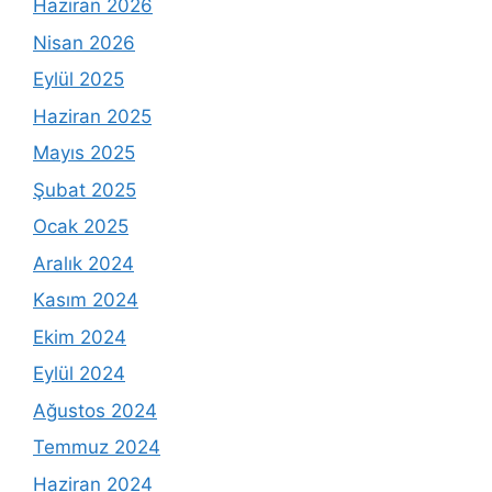
Haziran 2026
Nisan 2026
Eylül 2025
Haziran 2025
Mayıs 2025
Şubat 2025
Ocak 2025
Aralık 2024
Kasım 2024
Ekim 2024
Eylül 2024
Ağustos 2024
Temmuz 2024
Haziran 2024