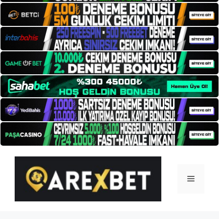
İçeriğe
atla
Menü