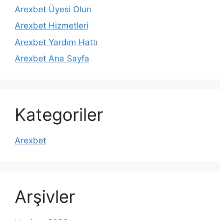
Arexbet Üyesi Olun
Arexbet Hizmetleri
Arexbet Yardım Hattı
Arexbet Ana Sayfa
Kategoriler
Arexbet
Arşivler