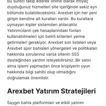
Bu süreci takip ederek online olarak ihtiyaç
duyduğunuz hizmetleri site içeriğinde sekiz ayrı
bölümde bulabileceksiniz. Arexbet için her yeni
girişin kendine ait kuralları vardır. Bu kurallara
uymayan kişiler sistemden atılacaktır.
Yatırımcıların çek hesaplarındaki fonları
kullanabilmeleri için belirli kriterleri yerine
getirmeleri gerekiyor. Arexbet son listeleri veya
Arexbet spor bahisleri yönergeleri ve politikaları
hakkında sorularınız varsa sitenin SSS
desteğinden yardım isteyebilirsiniz. Bir satın
alma işlemi yapmadan önce krupiyerin oyun
hakkında bilgi sahibi olup olmadığını
doğrulamak önemlidir.
Arexbet Yatırım Stratejileri
Saygın bahis platformları ve etkili yatırım