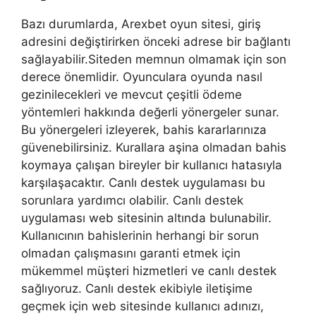
Bazı durumlarda, Arexbet oyun sitesi, giriş
adresini değiştirirken önceki adrese bir bağlantı
sağlayabilir.Siteden memnun olmamak için son
derece önemlidir. Oyunculara oyunda nasıl
gezinilecekleri ve mevcut çeşitli ödeme
yöntemleri hakkında değerli yönergeler sunar.
Bu yönergeleri izleyerek, bahis kararlarınıza
güvenebilirsiniz. Kurallara aşina olmadan bahis
koymaya çalışan bireyler bir kullanıcı hatasıyla
karşılaşacaktır. Canlı destek uygulaması bu
sorunlara yardımcı olabilir. Canlı destek
uygulaması web sitesinin altında bulunabilir.
Kullanıcının bahislerinin herhangi bir sorun
olmadan çalışmasını garanti etmek için
mükemmel müşteri hizmetleri ve canlı destek
sağlıyoruz. Canlı destek ekibiyle iletişime
geçmek için web sitesinde kullanıcı adınızı,