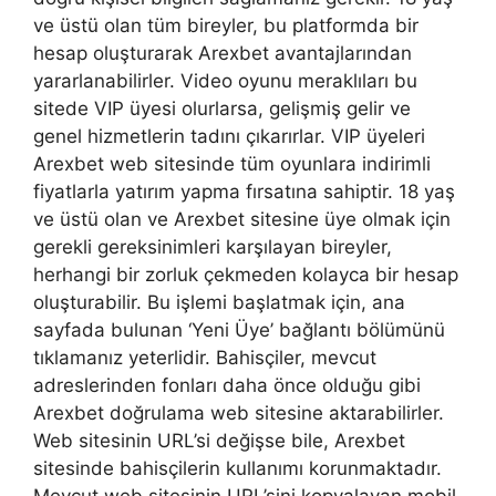
ve üstü olan tüm bireyler, bu platformda bir
hesap oluşturarak Arexbet avantajlarından
yararlanabilirler. Video oyunu meraklıları bu
sitede VIP üyesi olurlarsa, gelişmiş gelir ve
genel hizmetlerin tadını çıkarırlar. VIP üyeleri
Arexbet web sitesinde tüm oyunlara indirimli
fiyatlarla yatırım yapma fırsatına sahiptir. 18 yaş
ve üstü olan ve Arexbet sitesine üye olmak için
gerekli gereksinimleri karşılayan bireyler,
herhangi bir zorluk çekmeden kolayca bir hesap
oluşturabilir. Bu işlemi başlatmak için, ana
sayfada bulunan ‘Yeni Üye’ bağlantı bölümünü
tıklamanız yeterlidir. Bahisçiler, mevcut
adreslerinden fonları daha önce olduğu gibi
Arexbet doğrulama web sitesine aktarabilirler.
Web sitesinin URL’si değişse bile, Arexbet
sitesinde bahisçilerin kullanımı korunmaktadır.