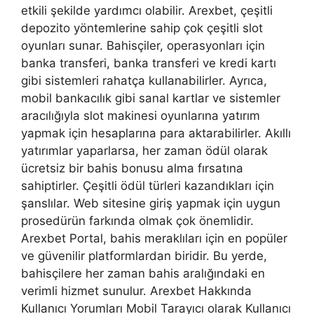
etkili şekilde yardımcı olabilir. Arexbet, çeşitli
depozito yöntemlerine sahip çok çeşitli slot
oyunları sunar. Bahisçiler, operasyonları için
banka transferi, banka transferi ve kredi kartı
gibi sistemleri rahatça kullanabilirler. Ayrıca,
mobil bankacılık gibi sanal kartlar ve sistemler
aracılığıyla slot makinesi oyunlarına yatırım
yapmak için hesaplarına para aktarabilirler. Akıllı
yatırımlar yaparlarsa, her zaman ödül olarak
ücretsiz bir bahis bonusu alma fırsatına
sahiptirler. Çeşitli ödül türleri kazandıkları için
şanslılar. Web sitesine giriş yapmak için uygun
prosedürün farkında olmak çok önemlidir.
Arexbet Portal, bahis meraklıları için en popüler
ve güvenilir platformlardan biridir. Bu yerde,
bahisçilere her zaman bahis aralığındaki en
verimli hizmet sunulur. Arexbet Hakkında
Kullanıcı Yorumları Mobil Tarayıcı olarak Kullanıcı