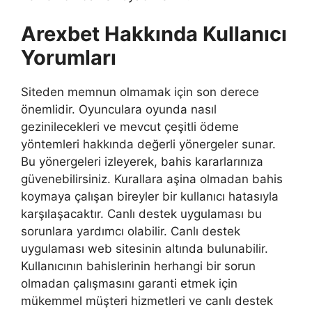
Arexbet Hakkında Kullanıcı
Yorumları
Siteden memnun olmamak için son derece
önemlidir. Oyunculara oyunda nasıl
gezinilecekleri ve mevcut çeşitli ödeme
yöntemleri hakkında değerli yönergeler sunar.
Bu yönergeleri izleyerek, bahis kararlarınıza
güvenebilirsiniz. Kurallara aşina olmadan bahis
koymaya çalışan bireyler bir kullanıcı hatasıyla
karşılaşacaktır. Canlı destek uygulaması bu
sorunlara yardımcı olabilir. Canlı destek
uygulaması web sitesinin altında bulunabilir.
Kullanıcının bahislerinin herhangi bir sorun
olmadan çalışmasını garanti etmek için
mükemmel müşteri hizmetleri ve canlı destek