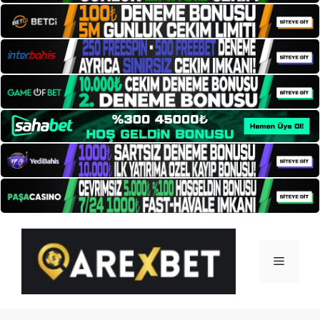
İçeriğe
atla
Menü