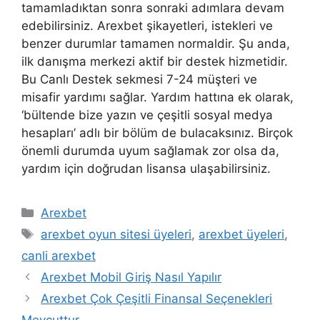
tamamladıktan sonra sonraki adımlara devam
edebilirsiniz. Arexbet şikayetleri, istekleri ve
benzer durumlar tamamen normaldir. Şu anda,
ilk danışma merkezi aktif bir destek hizmetidir.
Bu Canlı Destek sekmesi 7-24 müşteri ve
misafir yardımı sağlar. Yardım hattına ek olarak,
‘bültende bize yazın ve çeşitli sosyal medya
hesapları’ adlı bir bölüm de bulacaksınız. Birçok
önemli durumda uyum sağlamak zor olsa da,
yardım için doğrudan lisansa ulaşabilirsiniz.
Kategoriler
Arexbet
Etiketler
arexbet oyun sitesi üyeleri
,
arexbet üyeleri
,
canli arexbet
Arexbet Mobil Giriş Nasıl Yapılır
Arexbet Çok Çeşitli Finansal Seçenekleri