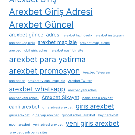
Arexbet Giriş Adresi
Arexbet Güncel
arexbet güncel adresi
arexbet hızlı üyelik
arexbet instagram
arexbet maç izle
arexbet kaç oldu
arexbet maç izleme
arexbet mobil giriş adresi
arexbet nasil bir site
arexbet para yatirma
arexbet promosyon
Arexbet Telegram
arexbet tv
arexbet tv canli maç izle
Arexbet Twitter
arexbet whatsapp
arexbet yeni adres
Arexbet Şikayet
arexbet yeni adresi
bahis sitesi arexbet
giris arexbet
canli arexbet
giris adresi arexbet
girisi arexbet
giris yap arexbet
güncel adresi arexbet
kayit arexbet
yeni giris arexbet
mobil arexbet
yeni adresi arexbet
arexbet canlı bahis sitesi