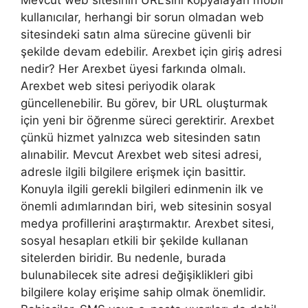
Mevcut web sitesinin URL’sini kopyalayan mobil
kullanıcılar, herhangi bir sorun olmadan web
sitesindeki satın alma sürecine güvenli bir
şekilde devam edebilir. Arexbet için giriş adresi
nedir? Her Arexbet üyesi farkında olmalı.
Arexbet web sitesi periyodik olarak
güncellenebilir. Bu görev, bir URL oluşturmak
için yeni bir öğrenme süreci gerektirir. Arexbet
çünkü hizmet yalnızca web sitesinden satın
alınabilir. Mevcut Arexbet web sitesi adresi,
adresle ilgili bilgilere erişmek için basittir.
Konuyla ilgili gerekli bilgileri edinmenin ilk ve
önemli adımlarından biri, web sitesinin sosyal
medya profillerini araştırmaktır. Arexbet sitesi,
sosyal hesapları etkili bir şekilde kullanan
sitelerden biridir. Bu nedenle, burada
bulunabilecek site adresi değişiklikleri gibi
bilgilere kolay erişime sahip olmak önemlidir.