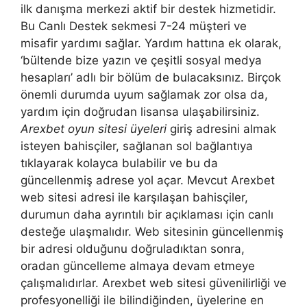
ilk danışma merkezi aktif bir destek hizmetidir.
Bu Canlı Destek sekmesi 7-24 müşteri ve
misafir yardımı sağlar. Yardım hattına ek olarak,
‘bültende bize yazın ve çeşitli sosyal medya
hesapları’ adlı bir bölüm de bulacaksınız. Birçok
önemli durumda uyum sağlamak zor olsa da,
yardım için doğrudan lisansa ulaşabilirsiniz.
Arexbet oyun sitesi üyeleri
giriş adresini almak
isteyen bahisçiler, sağlanan sol bağlantıya
tıklayarak kolayca bulabilir ve bu da
güncellenmiş adrese yol açar. Mevcut Arexbet
web sitesi adresi ile karşılaşan bahisçiler,
durumun daha ayrıntılı bir açıklaması için canlı
desteğe ulaşmalıdır. Web sitesinin güncellenmiş
bir adresi olduğunu doğruladıktan sonra,
oradan güncelleme almaya devam etmeye
çalışmalıdırlar. Arexbet web sitesi güvenilirliği ve
profesyonelliği ile bilindiğinden, üyelerine en