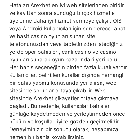
Hataları Arexbet en iyi web sitelerinden biridir
ve kayıttan sonra sunduğu birçok hizmetle
üyelerine daha iyi hizmet vermeye çalışır. OIS
veya Android kullanıcıları için son derece rahat
ve basit casino oyunları sunan site,
telefonunuzdan veya tabletinizden istediğiniz
yerde spor bahisleri, canlı casino ve casino
oyunları sunarak oyun pazarındaki yeri korur.
Her bahis seçeneğinin birden fazla kuralı vardır.
Kullanıcılar, belirtilen kurallar dışında herhangi
bir bahis yapma konusunda yer alırsa, web
sitesinde sorunlar ortaya çıkabilir. Web
sitesinde Arexbet şikayetler ortaya çıkmaya
başladı. Bu nedenle, kullanıcılar bahisleri
günlüğe kaydetmeden ve yerleştirmeden önce
hüküm ve koşulları iyice gözden geçirmelidir.
Deneyiminizin bir sonucu olarak, hesabınıza
hemen bir bahis koyabilirsiniz.