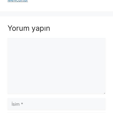
Mevcuttur
Yorum yapın
Yorum
İsim