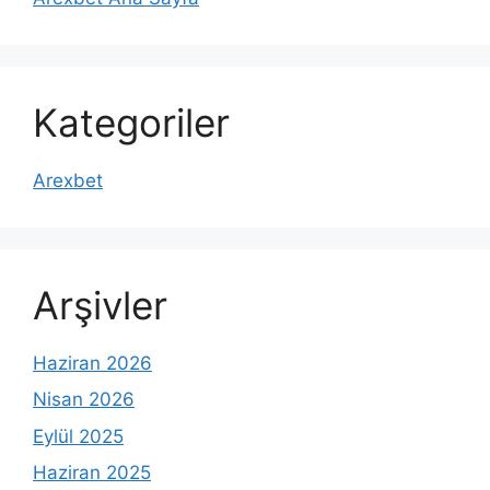
Kategoriler
Arexbet
Arşivler
Haziran 2026
Nisan 2026
Eylül 2025
Haziran 2025