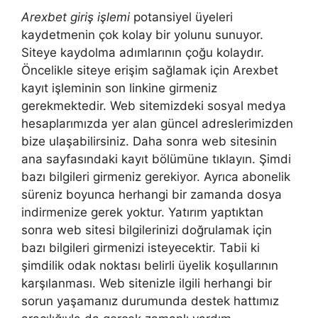
Arexbet giriş işlemi
potansiyel üyeleri
kaydetmenin çok kolay bir yolunu sunuyor.
Siteye kaydolma adımlarının çoğu kolaydır.
Öncelikle siteye erişim sağlamak için Arexbet
kayıt işleminin son linkine girmeniz
gerekmektedir. Web sitemizdeki sosyal medya
hesaplarımızda yer alan güncel adreslerimizden
bize ulaşabilirsiniz. Daha sonra web sitesinin
ana sayfasındaki kayıt bölümüne tıklayın. Şimdi
bazı bilgileri girmeniz gerekiyor. Ayrıca abonelik
süreniz boyunca herhangi bir zamanda dosya
indirmenize gerek yoktur. Yatırım yaptıktan
sonra web sitesi bilgilerinizi doğrulamak için
bazı bilgileri girmenizi isteyecektir. Tabii ki
şimdilik odak noktası belirli üyelik koşullarının
karşılanması. Web sitenizle ilgili herhangi bir
sorun yaşamanız durumunda destek hattımız