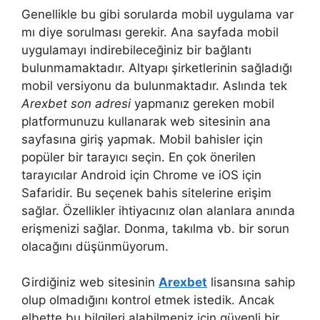
Genellikle bu gibi sorularda mobil uygulama var
mı diye sorulması gerekir. Ana sayfada mobil
uygulamayı indirebileceğiniz bir bağlantı
bulunmamaktadır. Altyapı şirketlerinin sağladığı
mobil versiyonu da bulunmaktadır. Aslında tek
Arexbet son adresi
yapmanız gereken mobil
platformunuzu kullanarak web sitesinin ana
sayfasına giriş yapmak. Mobil bahisler için
popüler bir tarayıcı seçin. En çok önerilen
tarayıcılar Android için Chrome ve iOS için
Safaridir. Bu seçenek bahis sitelerine erişim
sağlar. Özellikler ihtiyacınız olan alanlara anında
erişmenizi sağlar. Donma, takılma vb. bir sorun
olacağını düşünmüyorum.
Girdiğiniz web sitesinin
Arexbet
lisansına sahip
olup olmadığını kontrol etmek istedik. Ancak
elbette bu bilgileri alabilmeniz için güvenli bir