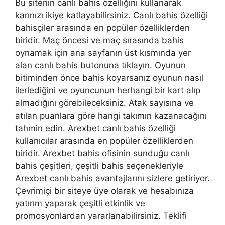
Bu sitenin canlı bahis özelliğini kullanarak
karınızı ikiye katlayabilirsiniz. Canlı bahis özelliği
bahisçiler arasında en popüler özelliklerden
biridir. Maç öncesi ve maç sırasında bahis
oynamak için ana sayfanın üst kısmında yer
alan canlı bahis butonuna tıklayın. Oyunun
bitiminden önce bahis koyarsanız oyunun nasıl
ilerlediğini ve oyuncunun herhangi bir kart alıp
almadığını görebileceksiniz. Atak sayısına ve
atılan puanlara göre hangi takımın kazanacağını
tahmin edin. Arexbet canlı bahis özelliği
kullanıcılar arasında en popüler özelliklerden
biridir. Arexbet bahis ofisinin sunduğu canlı
bahis çeşitleri, çeşitli bahis seçenekleriyle
Arexbet canlı bahis avantajlarını sizlere getiriyor.
Çevrimiçi bir siteye üye olarak ve hesabınıza
yatırım yaparak çeşitli etkinlik ve
promosyonlardan yararlanabilirsiniz. Teklifi