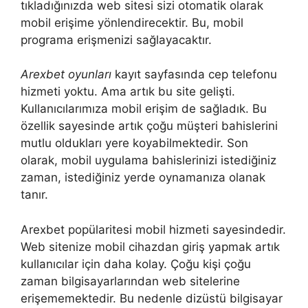
tıkladığınızda web sitesi sizi otomatik olarak
mobil erişime yönlendirecektir. Bu, mobil
programa erişmenizi sağlayacaktır.
Arexbet oyunları
kayıt sayfasında cep telefonu
hizmeti yoktu. Ama artık bu site gelişti.
Kullanıcılarımıza mobil erişim de sağladık. Bu
özellik sayesinde artık çoğu müşteri bahislerini
mutlu oldukları yere koyabilmektedir. Son
olarak, mobil uygulama bahislerinizi istediğiniz
zaman, istediğiniz yerde oynamanıza olanak
tanır.
Arexbet popülaritesi mobil hizmeti sayesindedir.
Web sitenize mobil cihazdan giriş yapmak artık
kullanıcılar için daha kolay. Çoğu kişi çoğu
zaman bilgisayarlarından web sitelerine
erişememektedir. Bu nedenle dizüstü bilgisayar