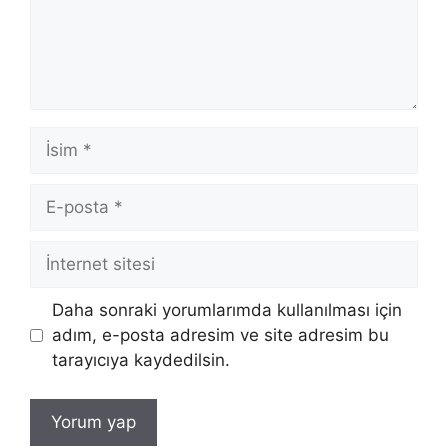
İsim
E-
posta
İnternet
sitesi
Daha sonraki yorumlarımda kullanılması için
adım, e-posta adresim ve site adresim bu
tarayıcıya kaydedilsin.