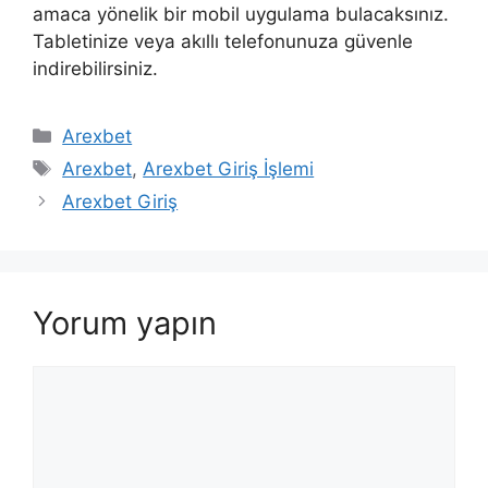
amaca yönelik bir mobil uygulama bulacaksınız.
Tabletinize veya akıllı telefonunuza güvenle
indirebilirsiniz.
Kategoriler
Arexbet
Etiketler
Arexbet
,
Arexbet Giriş İşlemi
Arexbet Giriş
Yorum yapın
Yorum