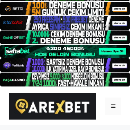
İçeriğe
atla
Menü