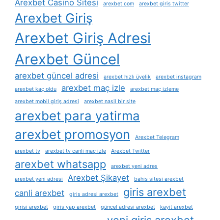
Arexbet Casino Sitesi
arexbet com
arexbet giris twitter
Arexbet Giriş
Arexbet Giriş Adresi
Arexbet Güncel
arexbet güncel adresi
arexbet hızlı üyelik
arexbet instagram
arexbet maç izle
arexbet kaç oldu
arexbet maç izleme
arexbet mobil giriş adresi
arexbet nasil bir site
arexbet para yatirma
arexbet promosyon
Arexbet Telegram
arexbet tv
arexbet tv canli maç izle
Arexbet Twitter
arexbet whatsapp
arexbet yeni adres
Arexbet Şikayet
arexbet yeni adresi
bahis sitesi arexbet
giris arexbet
canli arexbet
giris adresi arexbet
girisi arexbet
giris yap arexbet
güncel adresi arexbet
kayit arexbet