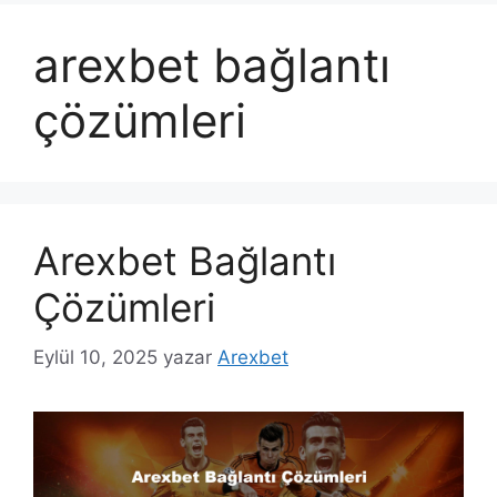
arexbet bağlantı
çözümleri
Arexbet Bağlantı
Çözümleri
Eylül 10, 2025
yazar
Arexbet