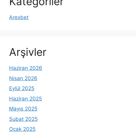
Kategoriler
Arexbet
Arşivler
Haziran 2026
Nisan 2026
Eylül 2025
Haziran 2025
Mayıs 2025
Şubat 2025
Ocak 2025