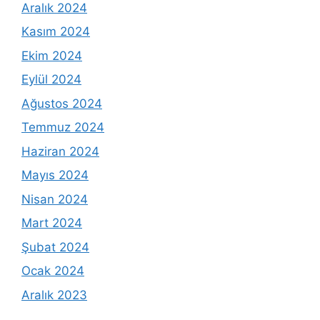
Aralık 2024
Kasım 2024
Ekim 2024
Eylül 2024
Ağustos 2024
Temmuz 2024
Haziran 2024
Mayıs 2024
Nisan 2024
Mart 2024
Şubat 2024
Ocak 2024
Aralık 2023