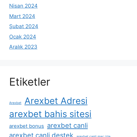
Nisan 2024
Mart 2024
Şubat 2024
Ocak 2024
Aralık 2023
Etiketler
Arexbet Adresi
Arexbet
arexbet bahis sitesi
arexbet canli
arexbet bonus
arexbet canli destek
arexbet canli maç izle