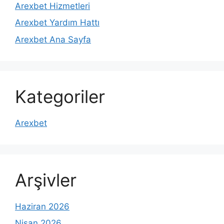
Arexbet Hizmetleri
Arexbet Yardım Hattı
Arexbet Ana Sayfa
Kategoriler
Arexbet
Arşivler
Haziran 2026
Nisan 2026