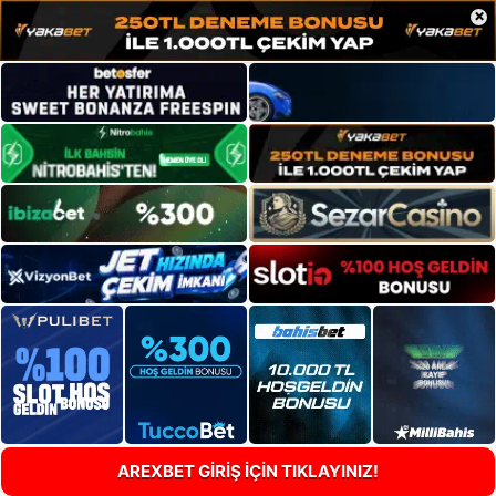
×
AREXBET GİRİŞ İÇİN TIKLAYINIZ!