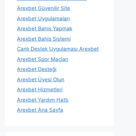
Arexbet Güvenilir Site
Arexbet Uygulamaları
Arexbet Bahis Yapmak
Arexbet Bahis Sistemi
Canlı Destek Uygulaması Arexbet
Arexbet Spor Maçları
Arexbet Desteği
Arexbet Üyesi Olun
Arexbet Hizmetleri
Arexbet Yardım Hattı
Arexbet Ana Sayfa