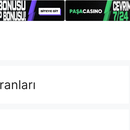
ranları