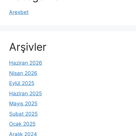
Arexbet
Arşivler
Haziran 2026
Nisan 2026
Eylül 2025
Haziran 2025
Mayıs 2025
Şubat 2025
Ocak 2025
Aralık 2024