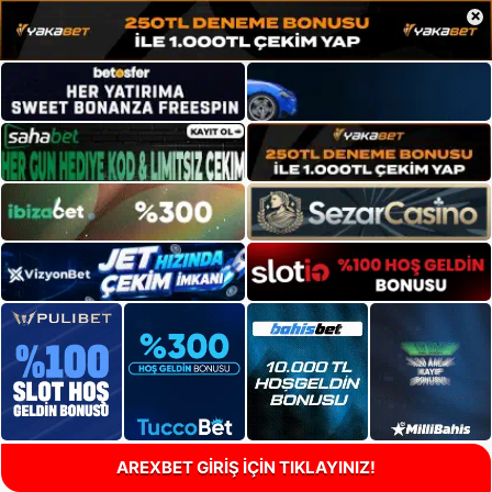
×
AREXBET GİRİŞ İÇİN TIKLAYINIZ!