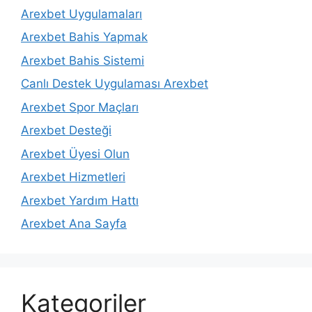
Arexbet Uygulamaları
Arexbet Bahis Yapmak
Arexbet Bahis Sistemi
Canlı Destek Uygulaması Arexbet
Arexbet Spor Maçları
Arexbet Desteği
Arexbet Üyesi Olun
Arexbet Hizmetleri
Arexbet Yardım Hattı
Arexbet Ana Sayfa
Kategoriler