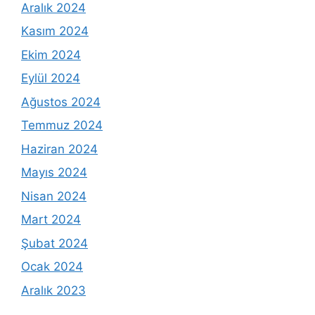
Aralık 2024
Kasım 2024
Ekim 2024
Eylül 2024
Ağustos 2024
Temmuz 2024
Haziran 2024
Mayıs 2024
Nisan 2024
Mart 2024
Şubat 2024
Ocak 2024
Aralık 2023