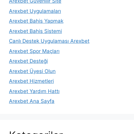
Arexbet Güvenilir Site
Arexbet Uygulamaları
Arexbet Bahis Yapmak
Arexbet Bahis Sistemi
Canlı Destek Uygulaması Arexbet
Arexbet Spor Maçları
Arexbet Desteği
Arexbet Üyesi Olun
Arexbet Hizmetleri
Arexbet Yardım Hattı
Arexbet Ana Sayfa