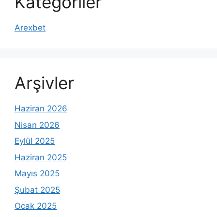
Kategoriler
Arexbet
Arşivler
Haziran 2026
Nisan 2026
Eylül 2025
Haziran 2025
Mayıs 2025
Şubat 2025
Ocak 2025