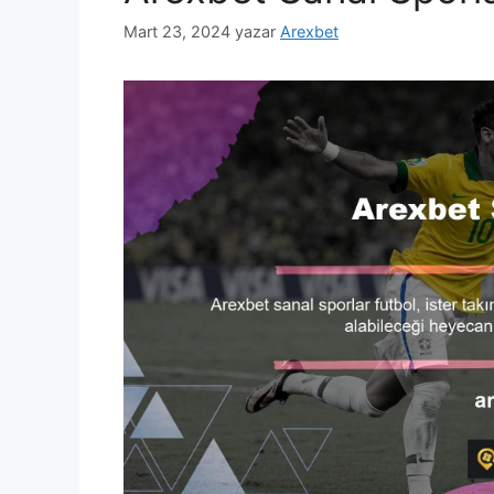
Mart 23, 2024
yazar
Arexbet