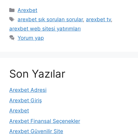
Kategoriler
Arexbet
Etiketler
arexbet sık sorulan sorular
,
arexbet tv
,
arexbet web sitesi yatırımları
Yorum yap
Son Yazılar
Arexbet Adresi
Arexbet Giriş
Arexbet
Arexbet Finansal Seçenekler
Arexbet Güvenilir Site