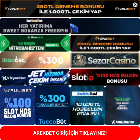
×
AREXBET GİRİŞ İÇİN TIKLAYINIZ!