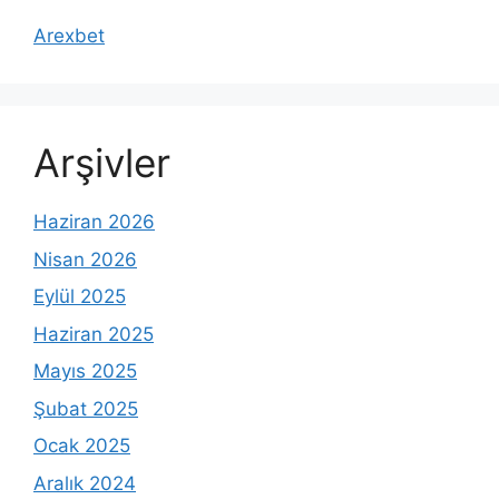
Arexbet
Arşivler
Haziran 2026
Nisan 2026
Eylül 2025
Haziran 2025
Mayıs 2025
Şubat 2025
Ocak 2025
Aralık 2024