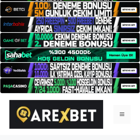
İçeriğe
atla
Menü