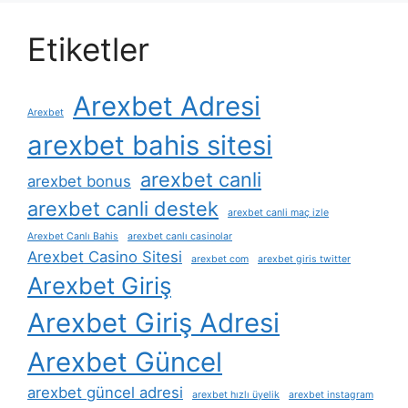
Etiketler
Arexbet Adresi
Arexbet
arexbet bahis sitesi
arexbet canli
arexbet bonus
arexbet canli destek
arexbet canli maç izle
Arexbet Canlı Bahis
arexbet canlı casinolar
Arexbet Casino Sitesi
arexbet com
arexbet giris twitter
Arexbet Giriş
Arexbet Giriş Adresi
Arexbet Güncel
arexbet güncel adresi
arexbet hızlı üyelik
arexbet instagram