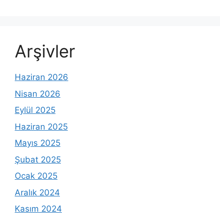
Arşivler
Haziran 2026
Nisan 2026
Eylül 2025
Haziran 2025
Mayıs 2025
Şubat 2025
Ocak 2025
Aralık 2024
Kasım 2024