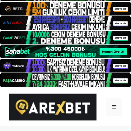
İçeriğe
atla
Menü