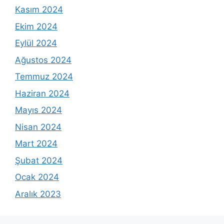
Kasım 2024
Ekim 2024
Eylül 2024
Ağustos 2024
Temmuz 2024
Haziran 2024
Mayıs 2024
Nisan 2024
Mart 2024
Şubat 2024
Ocak 2024
Aralık 2023