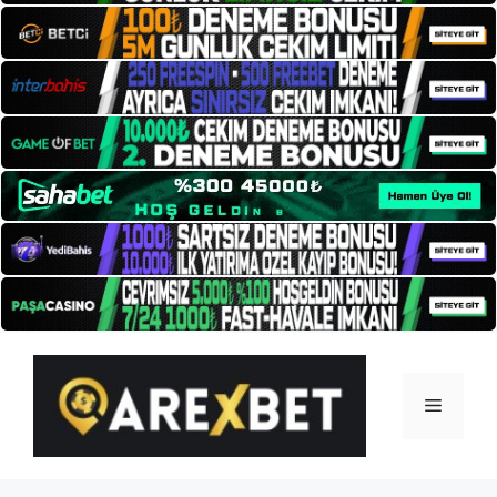
İçeriğe
atla
Menü