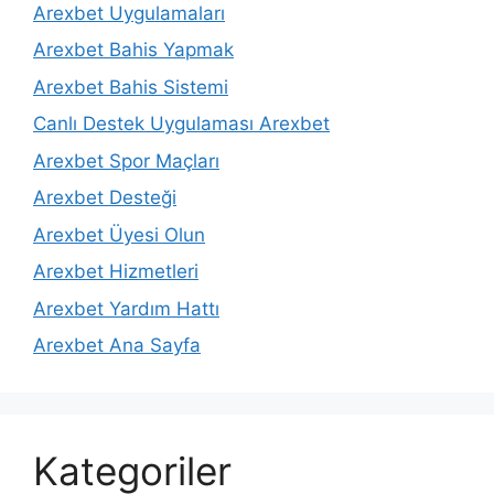
Arexbet Uygulamaları
Arexbet Bahis Yapmak
Arexbet Bahis Sistemi
Canlı Destek Uygulaması Arexbet
Arexbet Spor Maçları
Arexbet Desteği
Arexbet Üyesi Olun
Arexbet Hizmetleri
Arexbet Yardım Hattı
Arexbet Ana Sayfa
Kategoriler