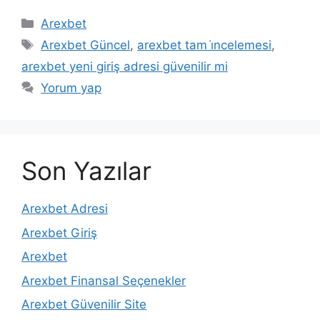
Kategoriler
Arexbet
Etiketler
Arexbet Güncel
,
arexbet tam i̇ncelemesi
,
arexbet yeni giriş adresi güvenilir mi
Yorum yap
Son Yazılar
Arexbet Adresi
Arexbet Giriş
Arexbet
Arexbet Finansal Seçenekler
Arexbet Güvenilir Site