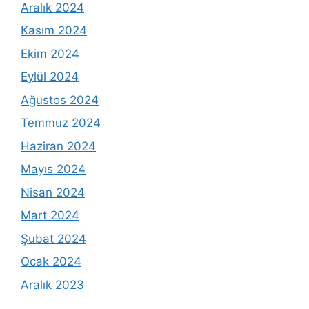
Aralık 2024
Kasım 2024
Ekim 2024
Eylül 2024
Ağustos 2024
Temmuz 2024
Haziran 2024
Mayıs 2024
Nisan 2024
Mart 2024
Şubat 2024
Ocak 2024
Aralık 2023