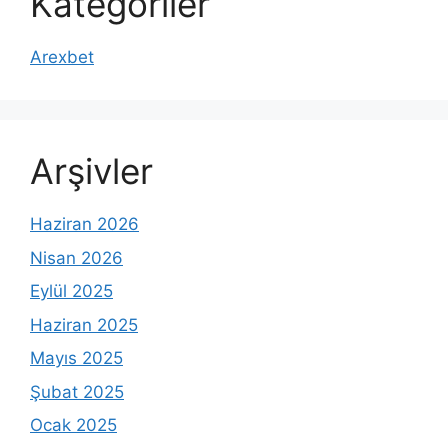
Kategoriler
Arexbet
Arşivler
Haziran 2026
Nisan 2026
Eylül 2025
Haziran 2025
Mayıs 2025
Şubat 2025
Ocak 2025