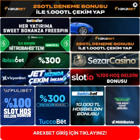
×
AREXBET GİRİŞ İÇİN TIKLAYINIZ!