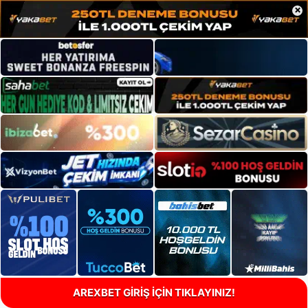
×
AREXBET GİRİŞ İÇİN TIKLAYINIZ!