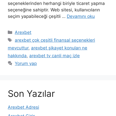
seçeneklerinden herhangi biriyle ticaret yapma
seçeneğine sahiptir. Web sitesi, kullanıcıların
seçim yapabileceği çeşitli …
Devamını oku
Kategoriler
Arexbet
Etiketler
arexbet çok çeşitli finansal seçenekleri
mevcuttur
,
arexbet şikayet konuları ne
hakkında
,
arexbet tv canli maç izle
Yorum yap
Son Yazılar
Arexbet Adresi
Arexbet Giriş