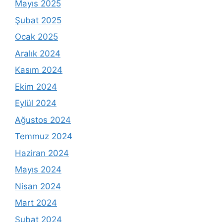
Mayıs 2025
Şubat 2025
Ocak 2025
Aralık 2024
Kasım 2024
Ekim 2024
Eylül 2024
Ağustos 2024
Temmuz 2024
Haziran 2024
Mayıs 2024
Nisan 2024
Mart 2024
Şubat 2024