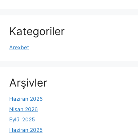
Kategoriler
Arexbet
Arşivler
Haziran 2026
Nisan 2026
Eylül 2025
Haziran 2025