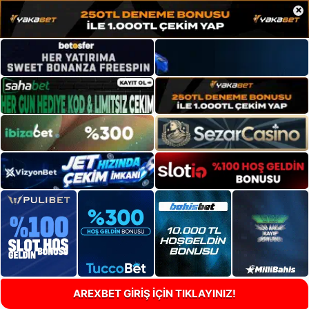
×
AREXBET GİRİŞ İÇİN TIKLAYINIZ!