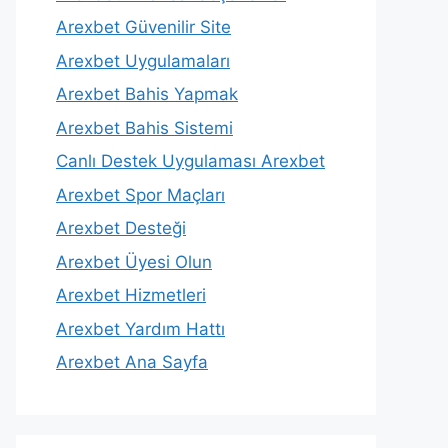
Arexbet Güvenilir Site
Arexbet Uygulamaları
Arexbet Bahis Yapmak
Arexbet Bahis Sistemi
Canlı Destek Uygulaması Arexbet
Arexbet Spor Maçları
Arexbet Desteği
Arexbet Üyesi Olun
Arexbet Hizmetleri
Arexbet Yardım Hattı
Arexbet Ana Sayfa