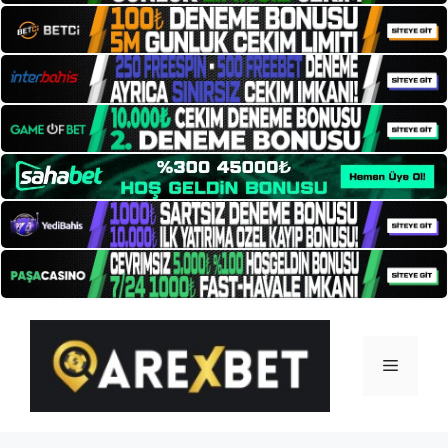
İçeriğe
atla
Menü