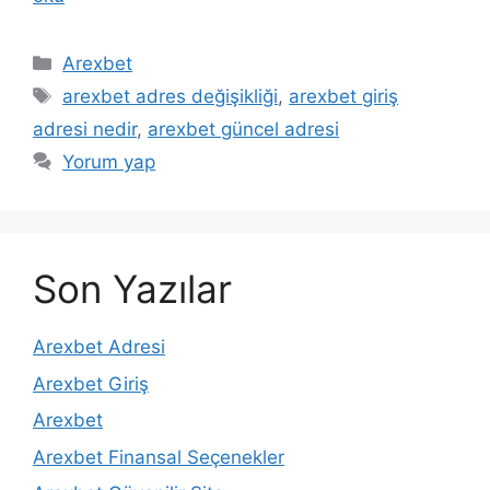
Kategoriler
Arexbet
Etiketler
arexbet adres değişikliği
,
arexbet giriş
adresi nedir
,
arexbet güncel adresi
Yorum yap
Son Yazılar
Arexbet Adresi
Arexbet Giriş
Arexbet
Arexbet Finansal Seçenekler