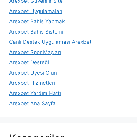
Arexbet Güvenilir Site
Arexbet Uygulamaları
Arexbet Bahis Yapmak
Arexbet Bahis Sistemi
Canlı Destek Uygulaması Arexbet
Arexbet Spor Maçları
Arexbet Desteği
Arexbet Üyesi Olun
Arexbet Hizmetleri
Arexbet Yardım Hattı
Arexbet Ana Sayfa