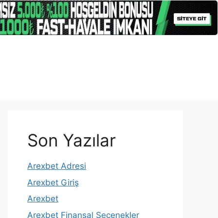
Son Yazılar
Arexbet Adresi
Arexbet Giriş
Arexbet
Arexbet Finansal Seçenekler