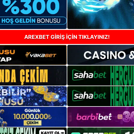
AREXBET GİRİŞ İÇİN TIKLAYINIZ!