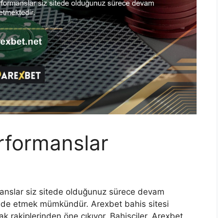
rformanslar
manslar siz sitede olduğunuz sürece devam
elde etmek mümkündür. Arexbet bahis sitesi
rak rakiplerinden öne çıkıyor. Bahisçiler, Arexbet