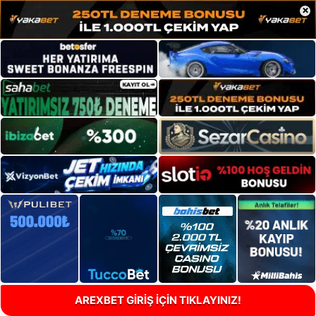
×
AREXBET GİRİŞ İÇİN TIKLAYINIZ!