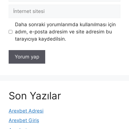
İnternet
sitesi
Daha sonraki yorumlarımda kullanılması için
adım, e-posta adresim ve site adresim bu
tarayıcıya kaydedilsin.
Son Yazılar
Arexbet Adresi
Arexbet Giriş