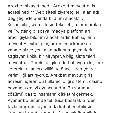
Arexbet şikayeti nedir Arexbet mevcut giriş
adresi nedir? Web sitesi ziyaretçileri, alan adı
değiştiğinde anında bildirim alacaktır.
Kullanıcılar, web sitesindeki iletişim numaraları
ve Twitter gibi sosyal medya platformları
aracılığıyla bildirim alacaklardır. Bahisçilerin
mevcut Arexbet giriş adreslerini korurken
zahmetsizce yeni alan adlarına geçmelerini
sağlayan köklü bir altyapı ve bilgi sistemleri
mevcuttur. Gerekli bilgileri derhal uygun kişilere
ileterek kullanıcı gizliliğine öncelik veriyor ve
verimliliği artırıyoruz. Arexbet mevcut giriş
adresini içeren bu kullanıcı bilgi sistemi, casino
pazarının en iyi oyuncusudur. Bu sorunun
çözümü basit; insanların dikkatini çekmek.
Ayarlar bölümünde tek tuşa basarak birden
fazla programı aynı anda kabul edebilirsiniz.