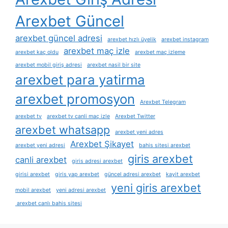
Arexbet Güncel
arexbet güncel adresi
arexbet hızlı üyelik
arexbet instagram
arexbet maç izle
arexbet kaç oldu
arexbet maç izleme
arexbet mobil giriş adresi
arexbet nasil bir site
arexbet para yatirma
arexbet promosyon
Arexbet Telegram
arexbet tv
arexbet tv canli maç izle
Arexbet Twitter
arexbet whatsapp
arexbet yeni adres
Arexbet Şikayet
arexbet yeni adresi
bahis sitesi arexbet
giris arexbet
canli arexbet
giris adresi arexbet
girisi arexbet
giris yap arexbet
güncel adresi arexbet
kayit arexbet
yeni giris arexbet
mobil arexbet
yeni adresi arexbet
arexbet canlı bahis sitesi