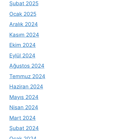
Şubat 2025
Ocak 2025
Aralık 2024
Kasım 2024
Ekim 2024
Eylül 2024
Ağustos 2024
Temmuz 2024
Haziran 2024
Mayıs 2024
Nisan 2024
Mart 2024
Şubat 2024
Ocak 2024