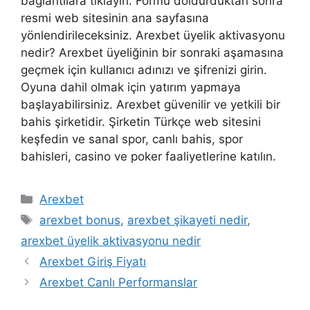
bağlantılara tıklayın. Formu doldurduktan sonra
resmi web sitesinin ana sayfasına
yönlendirileceksiniz. Arexbet üyelik aktivasyonu
nedir? Arexbet üyeliğinin bir sonraki aşamasına
geçmek için kullanıcı adınızı ve şifrenizi girin.
Oyuna dahil olmak için yatırım yapmaya
başlayabilirsiniz. Arexbet güvenilir ve yetkili bir
bahis şirketidir. Şirketin Türkçe web sitesini
keşfedin ve sanal spor, canlı bahis, spor
bahisleri, casino ve poker faaliyetlerine katılın.
Kategoriler
Arexbet
Etiketler
arexbet bonus
,
arexbet şikayeti nedir
,
arexbet üyelik aktivasyonu nedir
Arexbet Giriş Fiyatı
Arexbet Canlı Performanslar